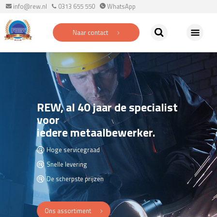
info@rew.nl
0313 655 550
WhatsApp
Naar contact
REW, al 40 jaar de specialist
voor
iedere metaalbewerker.
Hoge servicegraad
Snelle levering
De scherpste prijzen
Ons assortiment