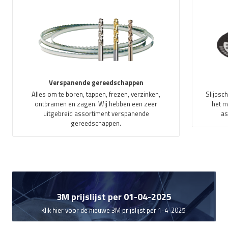
Verspanende gereedschappen
Alles om te boren, tappen, frezen, verzinken,
Slijpsc
ontbramen en zagen. Wij hebben een zeer
het m
uitgebreid assortiment verspanende
as
gereedschappen.
3M prijslijst per 01-04-2025
Klik hier voor de nieuwe 3M prijslijst per 1-4-2025.