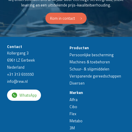
levering en een uitstekende prijs-kwaliteitverhouding.
Kom in contact
Contact
Producten
Kollergang 3
Persoonlijke bescherming
6961 LZ Eerbeek
Machines & toebehoren
Nederland
Schuur- & slijpmiddelen
+31 313 655550
Verspanende gereedschappen
info@rew.nl
Diversen
Merken
WhatsApp
Alfra
Cibo
Flex
Metabo
3M