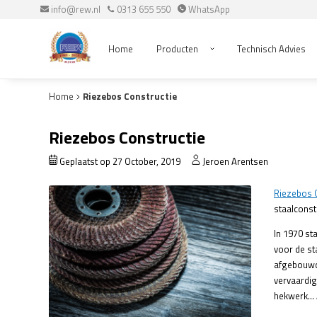
info@rew.nl
0313 655 550
WhatsApp
Home
Producten
Technisch Advies
Home
Riezebos Constructie
Riezebos Constructie
Geplaatst op 27 October, 2019
Jeroen Arentsen
Riezebos C
staalconst
In 1970 st
voor de st
afgebouwd,
vervaardige
hekwerk… A