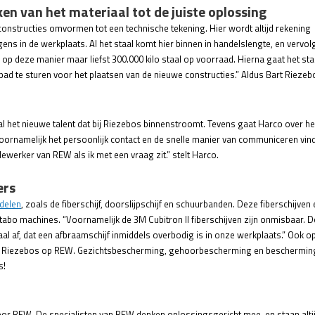
en van het materiaal tot de juiste oplossing
onstructies omvormen tot een technische tekening. Hier wordt altijd rekening
 in de werkplaats. Al het staal komt hier binnen in handelslengte, en vervo
op deze manier maar liefst 300.000 kilo staal op voorraad. Hierna gaat het sta
ad te sturen voor het plaatsen van de nieuwe constructies.” Aldus Bart Riezeb
n al het nieuwe talent dat bij Riezebos binnenstroomt. Tevens gaat Harco over he
oornamelijk het persoonlijk contact en de snelle manier van communiceren vind
ewerker van REW als ik met een vraag zit.” stelt Harco.
ers
ddelen
, zoals de fiberschijf, doorslijpschijf en schuurbanden. Deze fiberschijven 
abo machines. “Voornamelijk de 3M Cubitron II fiberschijven zijn onmisbaar. 
al af, dat een afbraamschijf inmiddels overbodig is in onze werkplaats.” Ook o
t Riezebos op REW. Gezichtsbescherming, gehoorbescherming en beschermin
s!
oor REW. De specialisten van REW denken oplossingsgericht mee, en staan altij