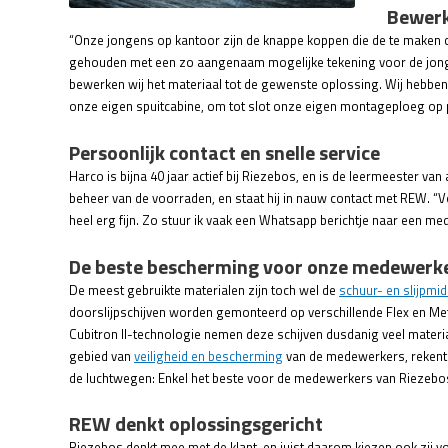
Bewerk
“Onze jongens op kantoor zijn de knappe koppen die de te maken c
gehouden met een zo aangenaam mogelijke tekening voor de jongens
bewerken wij het materiaal tot de gewenste oplossing. Wij hebben 
onze eigen spuitcabine, om tot slot onze eigen montageploeg op p
Persoonlijk contact en snelle service
Harco is bijna 40 jaar actief bij Riezebos, en is de leermeester va
beheer van de voorraden, en staat hij in nauw contact met REW. “V
heel erg fijn. Zo stuur ik vaak een Whatsapp berichtje naar een med
De beste bescherming voor onze medewerk
De meest gebruikte materialen zijn toch wel de
schuur- en slijpmi
doorslijpschijven worden gemonteerd op verschillende Flex en Met
Cubitron II-technologie nemen deze schijven dusdanig veel materia
gebied van
veiligheid en bescherming
van de medewerkers, reken
de luchtwegen: Enkel het beste voor de medewerkers van Riezebo
REW denkt oplossingsgericht
Riezebos denkt mee met de klant, en juist daarom kiezen ook zij v