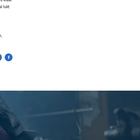
l lukt
n,