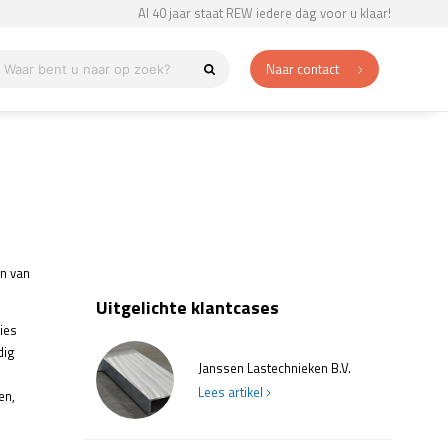
Al 40 jaar staat REW iedere dag voor u klaar!
Naar contact
en van
Uitgelichte klantcases
ies
dig
Janssen Lastechnieken B.V.
Lees artikel
en,