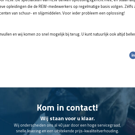
ieve opleidingen die de REW-medewerkers op regelmatige basis volgen. Zélfs a
ucenten van schuur- en slijpmiddelen. Voor ieder probleem een oplossing!
vullen en wij komen zo snel mogelijk bij terug. U kunt natuurlijk ook altijd belle
Kom in contact!
Wij staan voor u klaar.
Wij onderscheiden ons al 40 jaar door een hoge servicegraad,
snelle levering en een uitstekende prijs-kwaliteitverhouding.