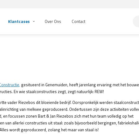
Klantcases
Over Ons
Contact
onstructie,
gesitueerd in Genemuiden, heeft jarenlang ervaring met het bouw
ructies. En wie staalconstructies zegt, zegt natuurlijk: REW!
artte vader Riezebos dit bloeiende bedrijf. Oorspronkelijk werden staalconstruct
alinrichting van melkvee geproduceerd. Ondertussen zijn deze activiteiten volle
 en focussen zonen Bart & Jan Riezebos zich met hun team volledig op het
n van allerlei constructies uit staal: zoals bijvoorbeeld bergingen, fabriekshall
lles wordt geproduceerd, zolang het maar van staal is!