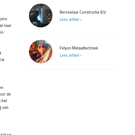
Bersselaar Constructie B.V.
lgens
Lees artikel
al naar
os.
Felyon Metaaltechniek
t
Lees artikel
 ik
en
Door de
p het
g van
d klaar