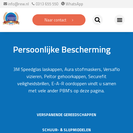
info@rew.nl
0313 655 550
WhatsApp
Naar contact
Persoonlijke Bescherming
3M Speedglas laskappen, Aura stofmaskers, Versaflo
vizieren, Peltor gehoorkappen, Securefit
veiligheidsbrillen, E-A-R oordoppen vindt u samen
met vele ander PBM's op deze pagina.
VERSPANENDE GEREEDSCHAPPEN
SCHUUR- & SLIJPMIDDELEN